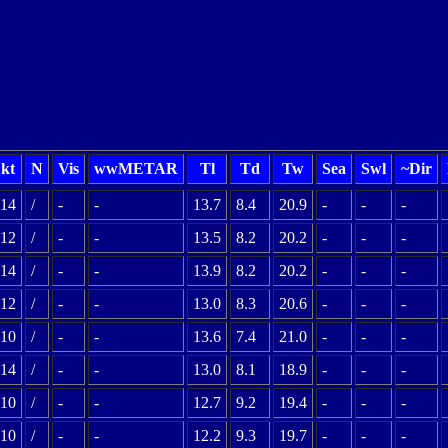
kt
N
Vis
wwMETAR
Tl
Td
Tw
Sea
Swl
~Dir
14
/
-
-
13.7
8.4
20.9
-
-
-
12
/
-
-
13.5
8.2
20.2
-
-
-
14
/
-
-
13.9
8.2
20.2
-
-
-
12
/
-
-
13.0
8.3
20.6
-
-
-
10
/
-
-
13.6
7.4
21.0
-
-
-
14
/
-
-
13.0
8.1
18.9
-
-
-
10
/
-
-
12.7
9.2
19.4
-
-
-
10
/
-
-
12.2
9.3
19.7
-
-
-