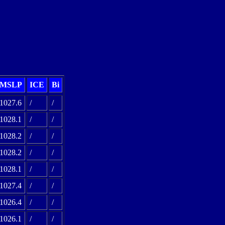
MSLP
ICE
Bi
1027.6
/
/
1028.1
/
/
1028.2
/
/
1028.2
/
/
1028.1
/
/
1027.4
/
/
1026.4
/
/
1026.1
/
/