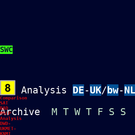
SWC
Analysis
DE
-
UK
/
bw
-
N
Comparison
SAT
RAD
Archive
M
T
W
T
F
S
S
MSLP
Analysis
DWD-
UKMET-
KNMI