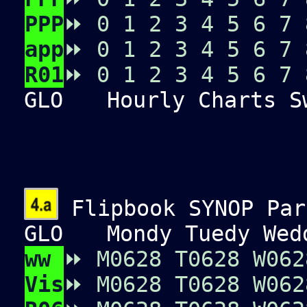
PPP
⏩
0
1
2
3
4
5
6
7
app
⏩
0
1
2
3
4
5
6
7
R01
⏩
0
1
2
3
4
5
6
7
GLO
Hourly Charts Sw
Flipbook SYNOP Par
GLO
Mondy Tuedy Wedd
ww
⏩
M0
6
2
8
T0
6
2
8
W0
6
2
Vis
⏩
M0
6
2
8
T0
6
2
8
W0
6
2