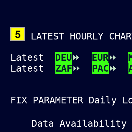
LATEST HOURLY CHAR
Latest
DEU
⏩
EUR
⏩
Latest
ZAF
⏩
PAC
⏩
FIX PARAMETER Daily L
Data Availability