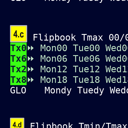
Flipbook Tmax 00/0
Tx0
⏩
Mon00
Tue00
Wed0
Tx6
⏩
Mon06
Tue06
Wed0
Tx2
⏩
Mon12
Tue12
Wed1
Tx8
⏩
Mon18
Tue18
Wed1
GLO
Mondy Tuedy Wedd
Flipbook Tmin/Tmax