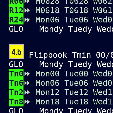
R06
⏩
M0
6
2
8
T0
6
2
8
W0
6
2
R12
⏩
M06
18
T06
18
W06
1
R24
⏩
Mon06
Tue06
Wed0
GLO
Mondy Tuedy Wedd
Flipbook Tmin 00/0
GLO
Mondy Tuedy Wedd
Tn0
⏩
Mon00
Tue00
Wed0
Tn6
⏩
Mon06
Tue06
Wed0
Tn2
⏩
Mon12
Tue12
Wed1
Tn8
⏩
Mon18
Tue18
Wed1
GLO
Mondy Tuedy Wedd