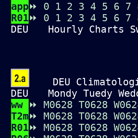
app
⏩
0
1
2
3
4
5
6
7
R01
⏩
0
1
2
3
4
5
6
7
DEU
Hourly Charts Sw
DEU Climatologic
DEU
Mondy Tuedy Wedd
ww
⏩
M0
6
2
8
T0
6
2
8
W0
6
2
T2m
⏩
M0
6
2
8
T0
6
2
8
W0
6
2
R01
⏩
M0
6
2
8
T0
6
2
8
W0
6
2