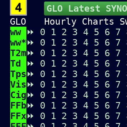
GLO Latest SYN
GLO
Hourly Charts Sw
ww
⏩
0
1
2
3
4
5
6
7
ww*
⏩
0
1
2
3
4
5
6
7
T2m
⏩
0
1
2
3
4
5
6
7
Td
⏩
0
1
2
3
4
5
6
7
Tps
⏩
0
1
2
3
4
5
6
7
Vis
⏩
0
1
2
3
4
5
6
7
Cig
⏩
0
1
2
3
4
5
6
7
FFb
⏩
0
1
2
3
4
5
6
7
FFx
⏩
0
1
2
3
4
5
6
7
FFF
⏩
0
1
2
3
4
5
6
7