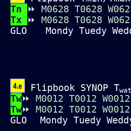
Tn
⏩
M0
6
2
8
T0
6
2
8
W0
6
2
Tx
⏩
M0
6
2
8
T0
6
2
8
W0
6
2
GLO
Mondy Tuedy Wedd
Flipbook SYNOP T
wa
Tw
⏩
M00
12
T00
12
W00
12
Tw
⏩
M00
12
T00
12
W00
12
GLO
Mondy Tuedy Wedd