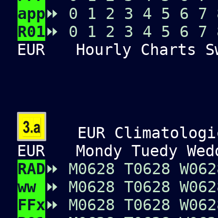
app
⏩
0
1
2
3
4
5
6
7
R01
⏩
0
1
2
3
4
5
6
7
EUR
Hourly Charts Sw
EUR Climatologic
EUR
Mondy Tuedy Wedd
RAD
⏩
M0
6
2
8
T0
6
2
8
W0
6
2
ww
⏩
M0
6
2
8
T0
6
2
8
W0
6
2
FFx
⏩
M0
6
2
8
T0
6
2
8
W0
6
2