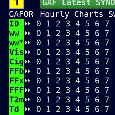
GAF Latest SYN
GAFOR
Hourly Charts Sw
ID
⏩
0
1
2
3
4
5
6
7
ww
⏩
0
1
2
3
4
5
6
7
ww*
⏩
0
1
2
3
4
5
6
7
Vis
⏩
0
1
2
3
4
5
6
7
Cig
⏩
0
1
2
3
4
5
6
7
FFb
⏩
0
1
2
3
4
5
6
7
FFx
⏩
0
1
2
3
4
5
6
7
FFF
⏩
0
1
2
3
4
5
6
7
T2m
⏩
0
1
2
3
4
5
6
7
Td
⏩
0
1
2
3
4
5
6
7