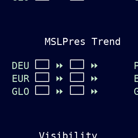
MSLPres Trend
DEU
⏩
⏩
EUR
⏩
⏩
GLO
⏩
⏩
Visibility