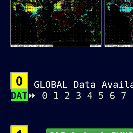
GLOBAL Data Availa
DAT
⏩
0
1
2
3
4
5
6
7