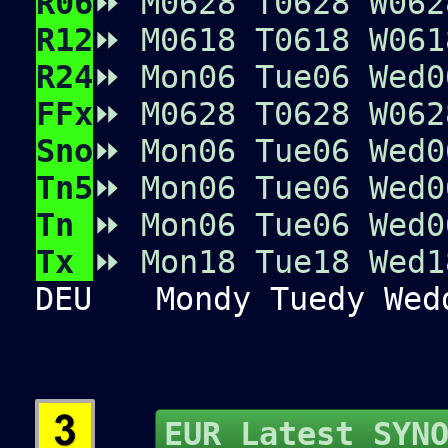
R06
⏩
M0
6
2
8
T0
6
2
8
W0
6
2
R12
⏩
M06
18
T06
18
W06
1
R24
⏩
Mon06
Tue06
Wed0
FFx
⏩
M0
6
2
8
T0
6
2
8
W0
6
2
Sno
⏩
Mon06
Tue06
Wed0
Tn5
⏩
Mon06
Tue06
Wed0
Tn
⏩
Mon06
Tue06
Wed0
Tx
⏩
Mon18
Tue18
Wed1
DEU
Mondy Tuedy Wedd
EUR Latest SYN