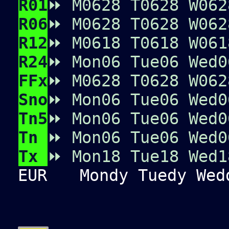
R01
⏩
M0
6
2
8
T0
6
2
8
W0
6
2
R06
⏩
M0
6
2
8
T0
6
2
8
W0
6
2
R12
⏩
M06
18
T06
18
W06
1
R24
⏩
Mon06
Tue06
Wed0
FFx
⏩
M0
6
2
8
T0
6
2
8
W0
6
2
Sno
⏩
Mon06
Tue06
Wed0
Tn5
⏩
Mon06
Tue06
Wed0
Tn
⏩
Mon06
Tue06
Wed0
Tx
⏩
Mon18
Tue18
Wed1
EUR
Mondy Tuedy Wedd