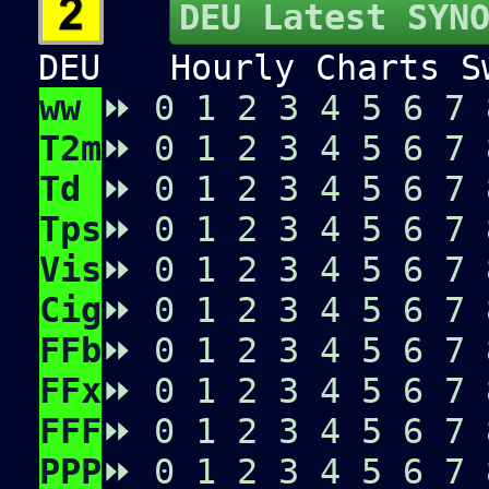
DEU Latest SYN
DEU
Hourly Charts Sw
ww
⏩
0
1
2
3
4
5
6
7
T2m
⏩
0
1
2
3
4
5
6
7
Td
⏩
0
1
2
3
4
5
6
7
Tps
⏩
0
1
2
3
4
5
6
7
Vis
⏩
0
1
2
3
4
5
6
7
Cig
⏩
0
1
2
3
4
5
6
7
FFb
⏩
0
1
2
3
4
5
6
7
FFx
⏩
0
1
2
3
4
5
6
7
FFF
⏩
0
1
2
3
4
5
6
7
PPP
⏩
0
1
2
3
4
5
6
7