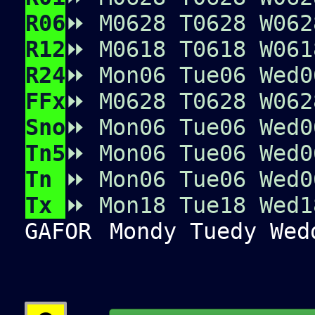
R06
⏩
M0
6
2
8
T0
6
2
8
W0
6
2
R12
⏩
M06
18
T06
18
W06
1
R24
⏩
Mon06
Tue06
Wed0
FFx
⏩
M0
6
2
8
T0
6
2
8
W0
6
2
Sno
⏩
Mon06
Tue06
Wed0
Tn5
⏩
Mon06
Tue06
Wed0
Tn
⏩
Mon06
Tue06
Wed0
Tx
⏩
Mon18
Tue18
Wed1
GAFOR
Mondy Tuedy Wedd