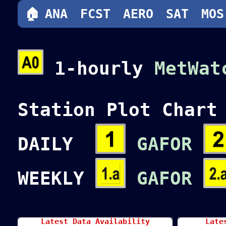
🏠
ANA
FCST
AERO
SAT
MOS
1-hourly
MetWat
Station Plot Chart
DAILY
GAFOR
WEEKLY
GAFOR
Latest Data Availability
Late