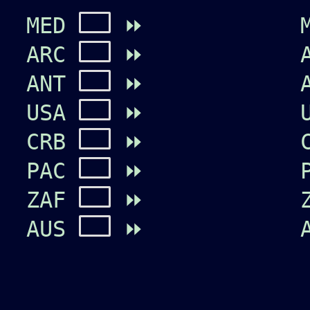
MED
⏩
ARC
⏩
ANT
⏩
USA
⏩
CRB
⏩
PAC
⏩
ZAF
⏩
AUS
⏩