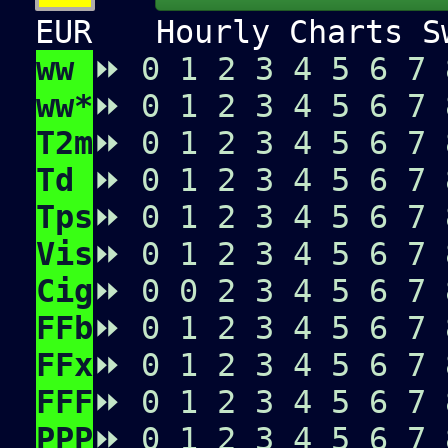
EUR
Hourly Charts Sw
ww
⏩
0
1
2
3
4
5
6
7
ww*
⏩
0
1
2
3
4
5
6
7
T2m
⏩
0
1
2
3
4
5
6
7
Td
⏩
0
1
2
3
4
5
6
7
Tps
⏩
0
1
2
3
4
5
6
7
Vis
⏩
0
1
2
3
4
5
6
7
Cig
⏩
0
0
2
3
4
5
6
7
FFb
⏩
0
1
2
3
4
5
6
7
FFx
⏩
0
1
2
3
4
5
6
7
FFF
⏩
0
1
2
3
4
5
6
7
PPP
⏩
0
1
2
3
4
5
6
7