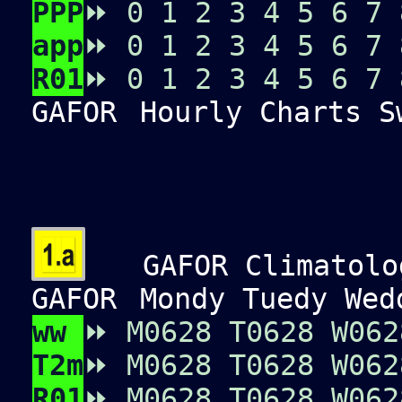
PPP
⏩
0
1
2
3
4
5
6
7
app
⏩
0
1
2
3
4
5
6
7
R01
⏩
0
1
2
3
4
5
6
7
GAFOR
Hourly Charts Sw
GAFOR Climatolog
GAFOR
Mondy Tuedy Wedd
ww
⏩
M0
6
2
8
T0
6
2
8
W0
6
2
T2m
⏩
M0
6
2
8
T0
6
2
8
W0
6
2
R01
⏩
M0
6
2
8
T0
6
2
8
W0
6
2