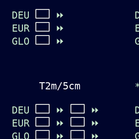
DEU
⏩
EUR
⏩
GLO
⏩
T2m/5cm
DEU
⏩
⏩
EUR
⏩
⏩
GLO
⏩
⏩