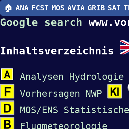
🏠
ANA
FCST
MOS
AVIA
GRIB
SAT
T
Google search
www.vo
Inhaltsverzeichnis
Analysen Hydrologie
Vorhersagen NWP
MOS/ENS Statistisch
Flugmeteorologie