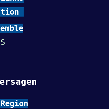
ation
emble
OS
ersagen
Region