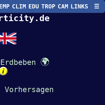
EMP
CLIM
EDU
TROP
CAM
LINKS
☰
rticity.de
🌍
 Erdbeben
e Vorhersagen