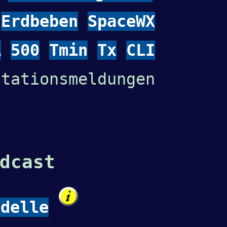
Erdbeben
SpaceWX
A
500
Tmin
Tx
CLI
tationsmeldungen
dcast
odelle