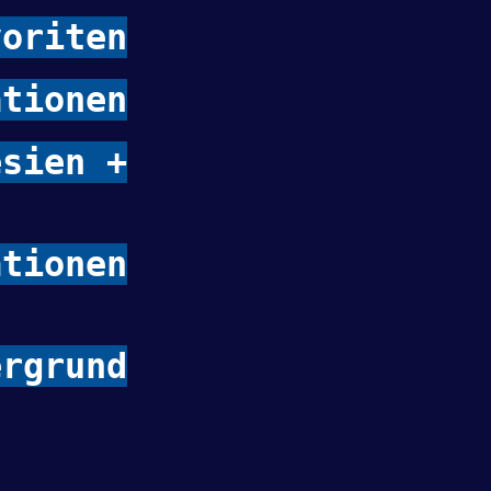
oriten
ationen
esien +
ationen
rgrund