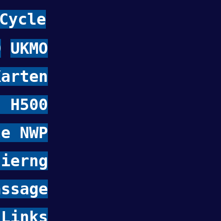
Cycle
D
UKMO
arten
 H500
le NWP
sierng
assage
Links