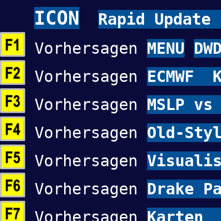
ICON
Rapid Update 
Vorhersagen
MENU
DW
Vorhersagen
ECMWF K
Vorhersagen
MSLP vs
Vorhersagen
Old-Sty
Vorhersagen
Visuali
Vorhersagen
Drake P
Vorhersagen
Karten 