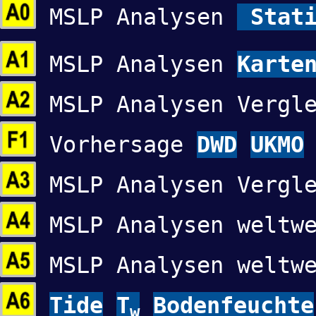
MSLP Analysen
Stati
MSLP Analysen
Karte
MSLP Analysen Verg
Vorhersage
DWD
UKMO
MSLP Analysen Vergl
MSLP Analysen welt
MSLP Analysen welt
Tide
T
Bodenfeuchte
w