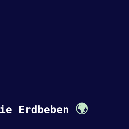
🌍
gie Erdbeben