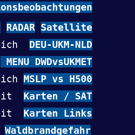
onsbeobachtungen
n
RADAR
Satellite
leich
DEU-UKM-NLD
MENU DWDvsUKMET
eich
MSLP vs H500
weit
Karten / SAT
weit
Karten Links
Waldbrandgefahr