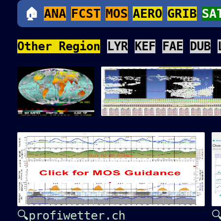
🏠
ANA
FCST
MOS
AERO
GRIB
SA
Other Region
LYR
KEF
FAE
DUB
🔍profiwetter.ch
