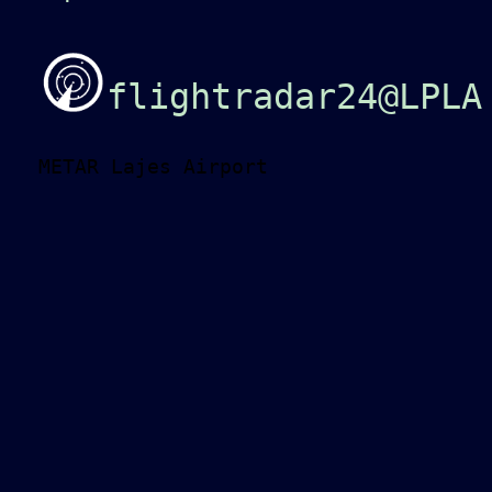
flightradar24@LPLA
METAR Lajes Airport