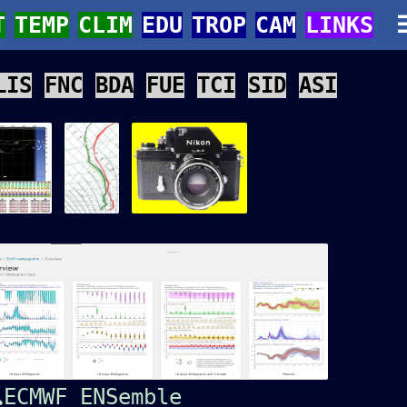
T
TEMP
CLIM
EDU
TROP
CAM
LINKS
LIS
FNC
BDA
FUE
TCI
SID
ASI
ECMWF ENSemble