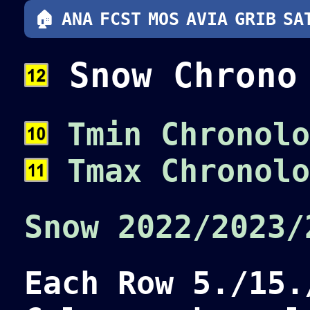
🏠
ANA
FCST
MOS
AVIA
GRIB
SA
Snow Chron
Tmin Chronolo
Tmax Chronolo
Snow 2022/2023/
Each Row 5./15.