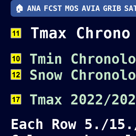
🏠
ANA
FCST
MOS
AVIA
GRIB
SA
Tmax Chron
Tmin Chronolo
Snow Chronolo
Tmax 2022/202
Each Row 5./15.